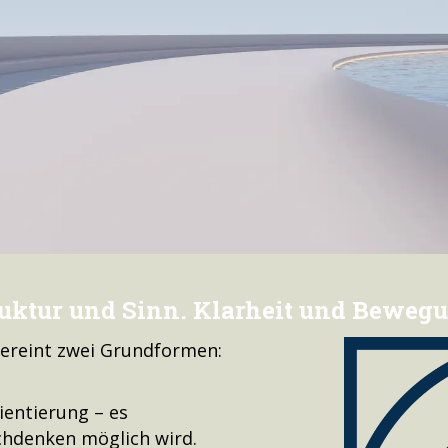
uktur und Sinn. Klarheit und Beweg
vereint zwei Grundformen:
ientierung – es
chdenken möglich wird.